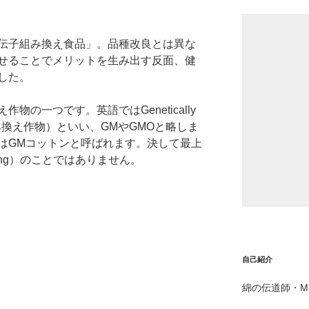
伝子組み換え食品」。品種改良とは異な
せることでメリットを生み出す反面、健
した。
の一つです。英語ではGenetically
遺伝子組み換え作物）といい、GMやGMOと略しま
はGMコットンと呼ばれます。決して最上
dling）のことではありません。
自己紹介
綿の伝道師・Mr.