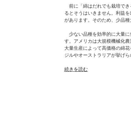
前に「綿はだれでも栽培でき
花
るとそうはいきません。利益を
と
があります。そのため、少品種
オ
ー
少ない品種を効率的に大量に
ガ
す。アメリカは大規模機械化農
ニ
大量生産によって高価格の綿花
ッ
ジルやオーストラリアが挙げら
ク
コ
“綿
続きを読む
ッ
花
ト
の
ン”
商
の
業
栽
培”
の