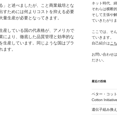
ネット時代、
る」と述べましたが、こと商業栽培とな
それらは横断
出すためには何よりコストを抑える必要
そして主張や
大量生産が必要となってきます。
ていきたがり
生産している国の代表格が、アメリカで
ここでは、そ
業により、徹底した品質管理と効率的な
ていきます。
を生産しています。同じような国はブラ
自己紹介は
こ
れます。
お問い合わせ
ださい。
最近の投稿
ベター・コットン
Cotton Initia
遺伝子組み換