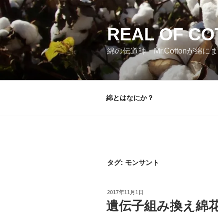
コ
ン
テ
REAL OF 
ン
綿の伝道師・Mr.Cotton
ツ
へ
ス
キ
綿とはなにか？
ッ
プ
タグ:
モンサント
投
2017年11月1日
稿
遺伝子組み換え綿
日: