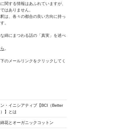
綿に関する情報はあふれていますが、
的ではありません。
解釈は、各々の都合の良い方向に持っ
ます。
んな綿にまつわる話の「真実」を述べ
ちら
。
は下のメールリンクをクリックしてく
・イニシアティブ【BCI（Better
tive）】とは
え綿花とオーガニックコットン