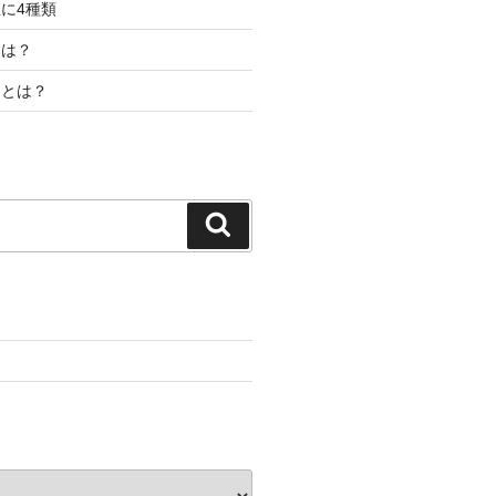
に4種類
とは？
ドとは？
検
索