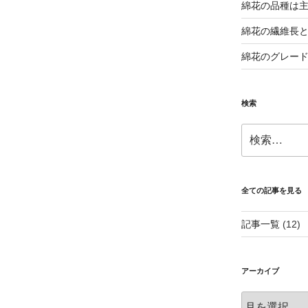
綿花の品種は主
綿花の繊維長
綿花のグレー
検索
検
索:
全ての記事を見る
記事一覧
(12)
アーカイブ
ア