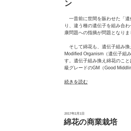
ン
一昔前に世間を賑わせた「遺
り、違う種の遺伝子を組み合わ
康問題への指摘が問題となりま
そして綿花も、遺伝子組み換え作物
Modified Organism（
す。遺伝子組み換え綿花のこと
級グレードのGM（Good Mid
“遺
続きを読む
伝
子
組
み
投
2017年2月1日
換
稿
綿花の商業栽培
日:
え
綿