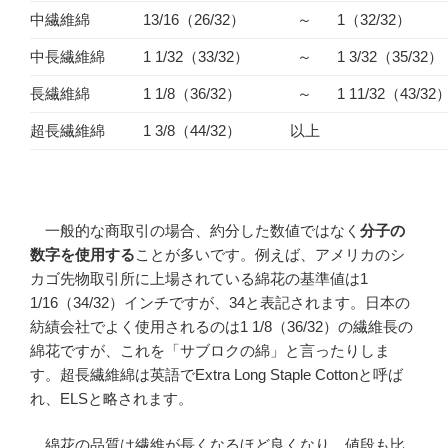
中繊維綿
13/16（26/32）
～
1（32/32）
中長繊維綿
1 1/32（33/32）
～
1 3/32（35/32）
長繊維綿
1 1/8（36/32）
～
1 11/32（43/32
超長繊維綿
1 3/8（44/32）
以上
一般的な商取引の場合、約分した数値ではなく
分子の
数字を使用する
ことが多いです。例えば、アメリカのシ
カゴ先物取引所に上場されている綿花の基準値は1
1/16（34/32）インチですが、34と表記されます。日本の
紡績会社でよく使用されるのは1 1/8（36/32）の繊維長の
綿花ですが、これを「サブロクの綿」と言ったりしま
す。超長繊維綿は英語でExtra Long Staple Cottonと呼ば
れ、ELSと略されます。
綿花の品質は繊維が長くなるほど良くなり、値段も比