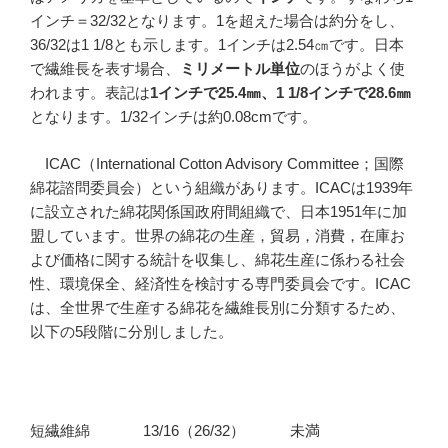
インチ＝32/32となります。1を超えた場合は約分をし、
36/32は1 1/8とも示します。1インチは2.54㎝です。日本
で繊維長を表す場合、
ミリメートル単位
のほうがよく使
われます。表記は
1インチで25.4㎜、1 1/8インチで28.6㎜
となります。1/32インチは約0.08cmです。
ICAC（International Cotton Advisory Committee；国際
綿花諮問委員会）という組織があります。ICACは1939年
に設立された綿花関係国政府間組織で、日本1951年に加
盟しています。世界の綿花の生産，貿易，消費，在庫お
よび価格に関する統計を収集し、綿花生産に係わる社会
性、環境保全、経済性を検討する専門委員会です。ICAC
は、全世界で生産する綿花を繊維長別に分類するため、
以下の5段階に分別しました。
短繊維綿
13/16（26/32）
未満