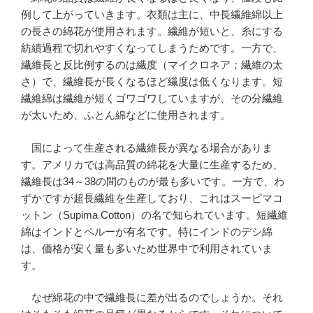
例して上がっていきます。衣類は主に、中長繊維綿以上
の長さの綿花が使用されます。繊維が短いと、糸にする
紡績過程で切れやすくなってしまうためです。一方で、
繊維長と反比例するのは繊度（マイクロネア；繊維の太
さ）で、繊維長が長くなるほど繊度は低くなります。短
繊維綿は繊維が短くゴワゴワしていますが、その分繊維
が太いため、ふとん綿などに使用されます。
国によって生産される繊維長が異なる場合がありま
す。アメリカでは高品質の綿花を大量に生産するため、
繊維長は34～38の間のものが最も多いです。一方で、わ
ずかですが超長繊維を生産しており、これはスーピマコ
ットン（Supima Cotton）の名で知られています。短繊維
綿はインドとペルーが有名です。特にインドのデシ綿
は、価格が安く量も多いため世界中で利用されていま
す。
なぜ綿花の中で繊維長に差が出るのでしょうか。それ