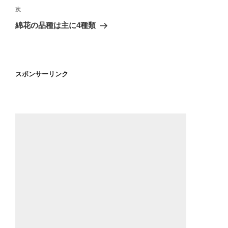
ビ
稿
次
次
ゲ
の
綿花の品種は主に4種類
投
ー
稿
シ
ョ
スポンサーリンク
ン