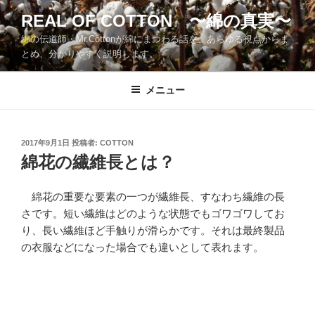
コ
REAL OF COTTON 〜綿の真実〜
ン
綿の伝道師・Mr.Cottonが綿にまつわる話を、あらゆる視点からま
テ
とめ、分かりやすく説明します。
ン
ツ
メニュー
へ
ス
キ
ッ
投
2017年9月1日
投稿者:
COTTON
稿
綿花の繊維長とは？
プ
日:
綿花の重要な要素の一つが繊維長、すなわち繊維の長
さです。短い繊維はどのような状態でもゴワゴワしてお
り、長い繊維ほど手触りが滑らかです。それは最終製品
の衣服などになった場合でも違いとして表れます。