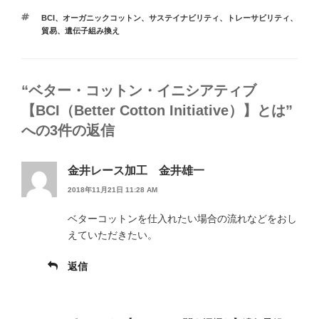
タ
BCI
、
オーガニックコットン
、
サステイナビリティ
、
トレーサビリティ
、
グ
貿易
、
遺伝子組み換え
“ベター・コットン・イニシアティブ
【BCI（Better Cotton Initiative）】とは”
への3件の返信
金井レース加工 金井雄一
2018年11月21日 11:28 AM
ベターコットンを仕入れたい場合の流れなどをおし
えていただきたい。
返信