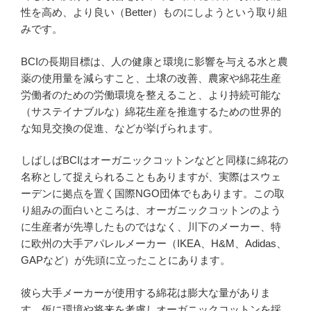
性を高め、より良い（Better）ものにしようという取り組
みです。
BCIの長期目標は、人の健康と環境に影響を与える水と農
薬の使用量を減らすこと、土壌の改善、農家や綿花生産
労働者のための労働環境を整えること、より持続可能な
（サステイナブルな）綿花生産を推進するための世界的
な知見交換の促進、などが挙げられます。
しばしばBCIはオーガニックコットンなどと同様に綿花の
名称として捉えられることもありますが、実際はスウェ
ーデンに拠点を置く国際NGO団体でもあります。この取
り組みの面白いところは、オーガニックコットンのよう
に生産者が先導したものではなく、川下のメーカー、特
に欧州の大手アパレルメーカー（IKEA、H&M、Adidas、
GAPなど）が先頭に立ったことにあります。
彼ら大手メーカーが使用する綿花は膨大な量がありま
す。仮に環境や将来を考慮しオーガニックコットンを採