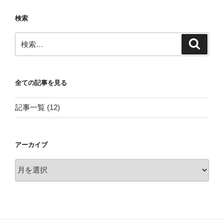
検索
検
検
索
索:
全ての記事を見る
記事一覧
(12)
アーカイブ
ア
ー
カ
イ
ブ