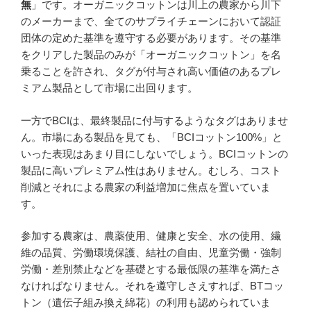
無
」です。オーガニックコットンは川上の農家から川下
のメーカーまで、全てのサプライチェーンにおいて認証
団体の定めた基準を遵守する必要があります。その基準
をクリアした製品のみが「オーガニックコットン」を名
乗ることを許され、タグが付与され高い価値のあるプレ
ミアム製品として市場に出回ります。
一方でBCIは、最終製品に付与するようなタグはありませ
ん。市場にある製品を見ても、「BCIコットン100%」と
いった表現はあまり目にしないでしょう。BCIコットンの
製品に高いプレミアム性はありません。むしろ、コスト
削減とそれによる農家の利益増加に焦点を置いていま
す。
参加する農家は、農薬使用、健康と安全、水の使用、繊
維の品質、労働環境保護、結社の自由、児童労働・強制
労働・差別禁止などを基礎とする最低限の基準を満たさ
なければなりません。それを遵守しさえすれば、BTコッ
トン（遺伝子組み換え綿花）の利用も認められていま