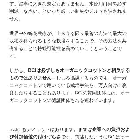
す。混率に大きな規定もありません。水使用は何％必ず
削減しなさい、といった厳しい制約やノルマも課されま
せん。
世界中の綿花農家が、出来うる限り最善の方法で最大の
収穫を得られるような栽培をすることで、その方法を共
有することで持続可能性を高めていこうということで
す。
しかし、
BCIは必ずしもオーガニックコットンと相反する
ものではありません
。むしろ協調するものです。オーガ
ニックコットンで用いている栽培手法を、万人向けに改
良したりすることもあります。BCIの賛同団体には、オー
ガニックコットンの認証団体も名を連ねています。
BCIにもデメリットはあります。まずは
企業への負担およ
び付加価値の付けづらさ
です。前述したようにBCIはオー