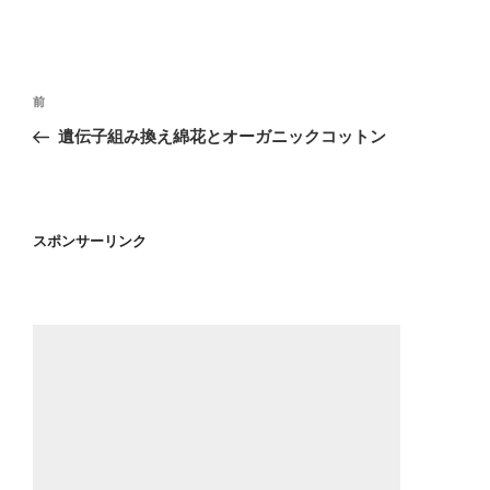
投
前
前
稿
の
遺伝子組み換え綿花とオーガニックコットン
ナ
投
ビ
稿
ゲ
ー
スポンサーリンク
シ
ョ
ン