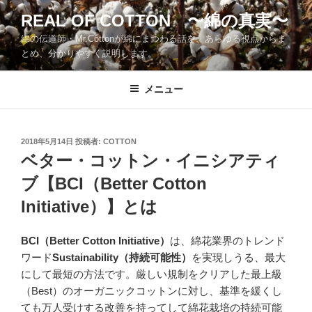
コ
REAL OF COTTON 〜綿の真実〜
ン
綿の伝道師・Mr.Cottonが綿にまつわる話を、あらゆる視点からま
テ
とめ、分かりやすく説明します。
ン
ツ
メニュー
へ
ス
キ
ッ
投
2018年5月14日
投稿者:
COTTON
稿
ベター・コットン・イニシアティ
プ
日:
ブ【BCI（Better Cotton
Initiative）】とは
BCI（Better Cotton Initiative）
は、綿花業界のトレンド
ワード
Sustainability（持続可能性）
を実現しうる、最大
にして最短の方法です。厳しい規制をクリアした最上級
（Best）のオーガニックコットンに対し、基準を緩くし
ても万人受けする改善を持ってして綿花栽培の持続可能